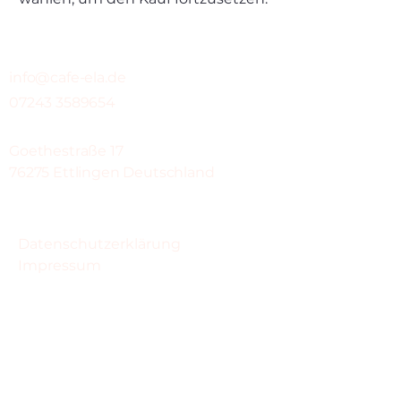
info@cafe-ela.de
07243 3589654
Goethestraße 17
76275 Ettlingen Deutschland
Datenschutzerklärung
Impressum